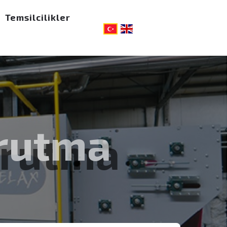
Temsilcilikler
urutma