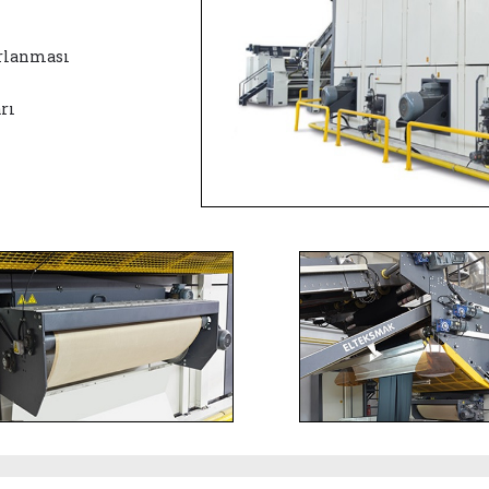
rlanması
rı